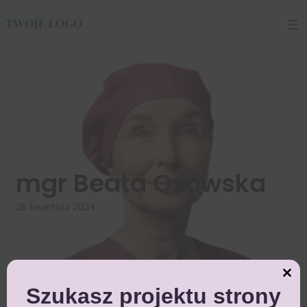
Przejdź
do
treści
mgr Beata Osowska
26 kwietnia 2024
Close
this
Szukasz projektu strony
module