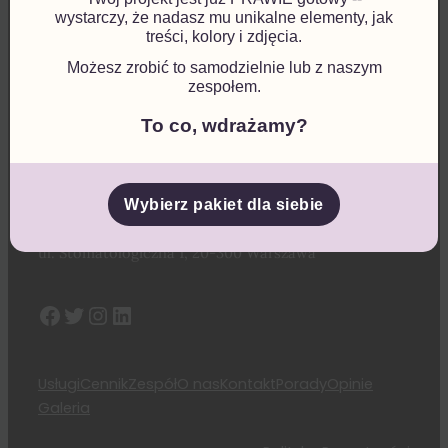
wystarczy, że nadasz mu unikalne elementy, jak
treści, kolory i zdjęcia.
Godziny przyjęć
:
Możesz zrobić to samodzielnie lub z naszym
Pon. – Pt.: 10:00 – 20.00
zespołem.
To co, wdrażamy?
Sob. – Nd.: zamknięte
Kontakt
:
Telefon do rejestracji: 111-111-111
Wybierz pakiet dla siebie
E-mail: gabinet@stomatologiczny.pl
ul. Stomatologiczna 1, 20-300 Warszawa
Facebook
Twitter
Instagram
LinkedIn
Usługi
Cennik
Zespół
O nas
Kontakt
Porady
Opinie
Galeria