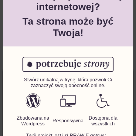
internetowej?
Ta strona może być
Twoja!
«
POPRZEDNI
NASTĘPNY
»
Stwórz unikalną witrynę, która pozwoli Ci
Umów się
zaznaczyć swoją obecność online.
Godziny otwarcia:
Zbudowana na
Dostępna dla
Responsywna
Wordpress
wszystkich
Rejestracja
:
Pon. – Pt.: 9:00 – 15:00
Twój projekt jest już PRAWIE gotowy --