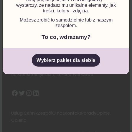
wystarczy, że nadasz mu unikalne elementy, jak
treści, kolory i zdjęcia.
Godziny przyjęć
:
Możesz zrobić to samodzielnie lub z naszym
Pon. – Pt.: 10:00 – 20.00
zespołem.
To co, wdrażamy?
Sob. – Nd.: zamknięte
Kontakt
:
Telefon do rejestracji: 111-111-111
Wybierz pakiet dla siebie
E-mail: gabinet@stomatologiczny.pl
ul. Stomatologiczna 1, 20-300 Warszawa
Facebook
Twitter
Instagram
LinkedIn
Usługi
Cennik
Zespół
O nas
Kontakt
Porady
Opinie
Galeria