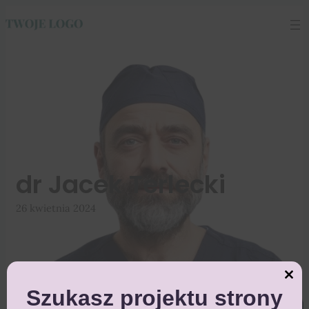
Przejdź
do
treści
dr Jacek Terlecki
26 kwietnia 2024
Close
this
Szukasz projektu strony
module