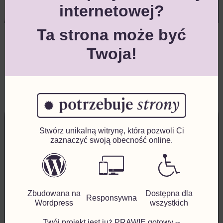
internetowej?
Ta strona może być
Twoja!
«
POPRZEDNI
NASTĘPNY
»
Stwórz unikalną witrynę, która pozwoli Ci
Umów się
zaznaczyć swoją obecność online.
Godziny otwarcia:
Zbudowana na
Dostępna dla
Responsywna
Wordpress
wszystkich
Rejestracja
:
Pon. – Pt.: 9:00 – 15:00
Twój projekt jest już PRAWIE gotowy --