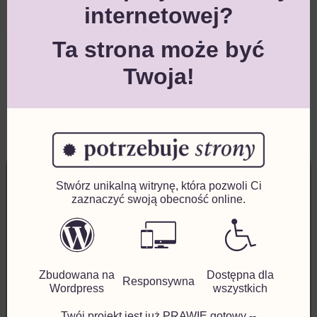
internetowej?
Ta strona może być
Twoja!
«
POPRZEDNI
NASTĘPNY
»
Stwórz unikalną witrynę, która pozwoli Ci
Umów się
zaznaczyć swoją obecność online.
Godziny otwarcia:
Zbudowana na
Dostępna dla
Responsywna
Wordpress
wszystkich
Rejestracja
:
Pon. – Pt.: 9:00 – 15:00
Twój projekt jest już PRAWIE gotowy --