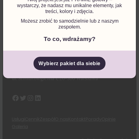
wystarczy, że nadasz mu unikalne elementy, jak
treści, kolory i zdjęcia.
Godziny przyjęć
:
Możesz zrobić to samodzielnie lub z naszym
Pon. – Pt.: 10:00 – 20.00
zespołem.
To co, wdrażamy?
Sob. – Nd.: zamknięte
Kontakt
:
Telefon do rejestracji: 111-111-111
Wybierz pakiet dla siebie
E-mail: gabinet@stomatologiczny.pl
ul. Stomatologiczna 1, 20-300 Warszawa
Facebook
Twitter
Instagram
LinkedIn
Usługi
Cennik
Zespół
O nas
Kontakt
Porady
Opinie
Galeria