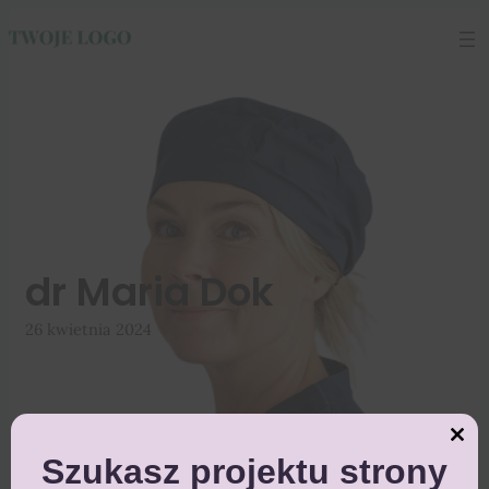
Przejdź
do
treści
dr Maria Dok
26 kwietnia 2024
Close
this
Szukasz projektu strony
module